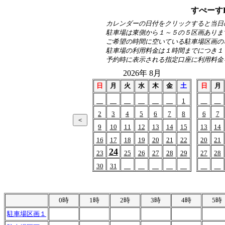
すぺーす
カレンダーの日付をクリックすると当日
駐車場は東側から１～５の５区画ありま
ご希望の時間に空いている駐車場区画の
駐車場の利用料金は１時間までにつき１
予約時に表示される指定口座に利用料金
2026年 8月
日
月
火
水
木
金
土
日
月
1
2
3
4
5
6
7
8
6
7
9
10
11
12
13
14
15
13
14
16
17
18
19
20
21
22
20
21
24
23
25
26
27
28
29
27
28
30
31
0時
1時
2時
3時
4時
5時
駐車場区画１