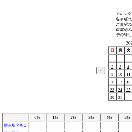
カレンダ
駐車場は
ご希望の
駐車場の
予約時に
20
日
月
火
2
3
4
9
10
11
16
17
18
23
24
25
30
31
0時
1時
2時
3時
4時
5時
駐車場区画１