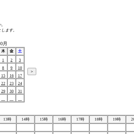
い。
とします。
10月
木
金
土
1
2
3
8
9
10
15
16
17
22
23
24
29
30
31
13時
14時
15時
16時
17時
18時
19時
2