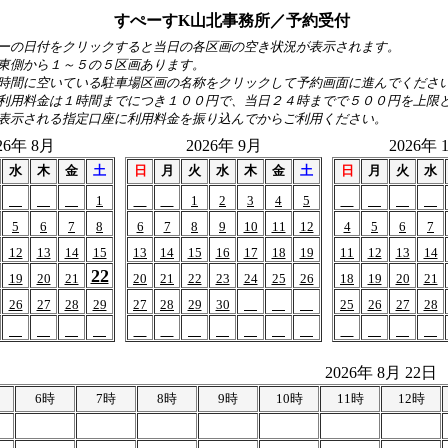
すぺーすK山北事務所／予約受付
ーの日付をクリックすると当日の各区画の空き状況が表示されます。
東側から１～５の５区画あります。
時間に空いている駐車場区画の名称をクリックして予約画面に進んでくださ
利用料金は１時間までにつき１００円で、当日２４時までで５００円を上限
表示される指定口座に利用料金を振り込んでからご利用ください。
26年 8月
2026年 9月
2026年 
水
木
金
土
日
月
火
水
木
金
土
日
月
火
水
1
1
2
3
4
5
5
6
7
8
6
7
8
9
10
11
12
4
5
6
7
12
13
14
15
13
14
15
16
17
18
19
11
12
13
14
22
19
20
21
20
21
22
23
24
25
26
18
19
20
21
26
27
28
29
27
28
29
30
25
26
27
28
2026年 8月 22日
6時
7時
8時
9時
10時
11時
12時