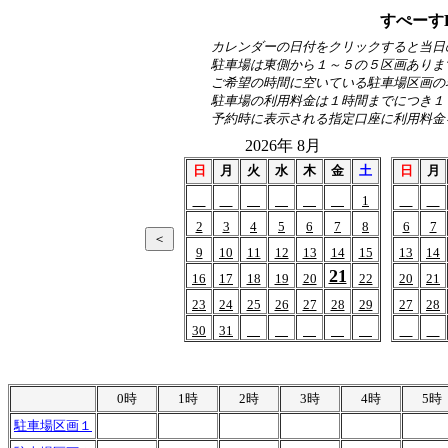
すぺーす
カレンダーの日付をクリックすると当日
駐車場は東側から１～５の５区画ありま
ご希望の時間に空いている駐車場区画の
駐車場の利用料金は１時間までにつき１
予約時に表示される指定口座に利用料金
2026年 8月
日
月
火
水
木
金
土
日
月
1
2
3
4
5
6
7
8
6
7
9
10
11
12
13
14
15
13
14
21
16
17
18
19
20
22
20
21
23
24
25
26
27
28
29
27
28
30
31
0時
1時
2時
3時
4時
5時
駐車場区画１