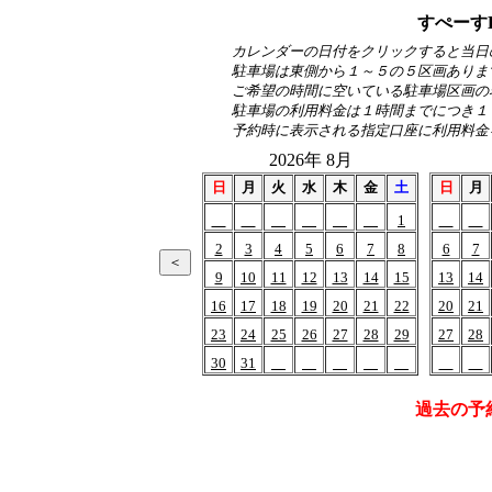
すぺーす
カレンダーの日付をクリックすると当日
駐車場は東側から１～５の５区画ありま
ご希望の時間に空いている駐車場区画の
駐車場の利用料金は１時間までにつき１
予約時に表示される指定口座に利用料金
2026年 8月
日
月
火
水
木
金
土
日
月
1
2
3
4
5
6
7
8
6
7
9
10
11
12
13
14
15
13
14
16
17
18
19
20
21
22
20
21
23
24
25
26
27
28
29
27
28
30
31
過去の予