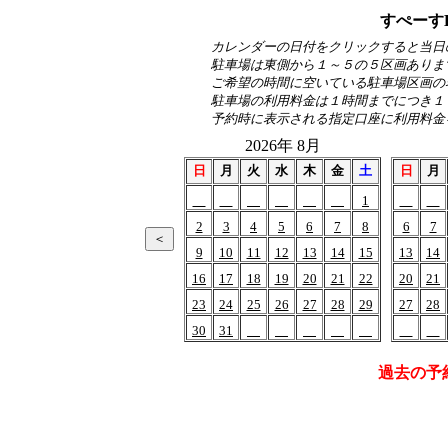
すぺーす
カレンダーの日付をクリックすると当日
駐車場は東側から１～５の５区画ありま
ご希望の時間に空いている駐車場区画の
駐車場の利用料金は１時間までにつき１
予約時に表示される指定口座に利用料金
2026年 8月
日
月
火
水
木
金
土
日
月
1
2
3
4
5
6
7
8
6
7
9
10
11
12
13
14
15
13
14
16
17
18
19
20
21
22
20
21
23
24
25
26
27
28
29
27
28
30
31
過去の予