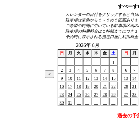
すぺーす
カレンダーの日付をクリックすると当日
駐車場は東側から１～５の５区画ありま
ご希望の時間に空いている駐車場区画の
駐車場の利用料金は１時間までにつき１
予約時に表示される指定口座に利用料金
2026年 8月
日
月
火
水
木
金
土
日
月
1
2
3
4
5
6
7
8
6
7
9
10
11
12
13
14
15
13
14
16
17
18
19
20
21
22
20
21
23
24
25
26
27
28
29
27
28
30
31
過去の予