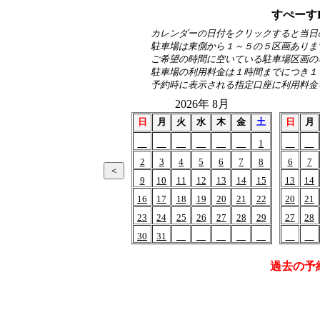
すぺーす
カレンダーの日付をクリックすると当日
駐車場は東側から１～５の５区画ありま
ご希望の時間に空いている駐車場区画の
駐車場の利用料金は１時間までにつき１
予約時に表示される指定口座に利用料金
2026年 8月
日
月
火
水
木
金
土
日
月
1
2
3
4
5
6
7
8
6
7
9
10
11
12
13
14
15
13
14
16
17
18
19
20
21
22
20
21
23
24
25
26
27
28
29
27
28
30
31
過去の予