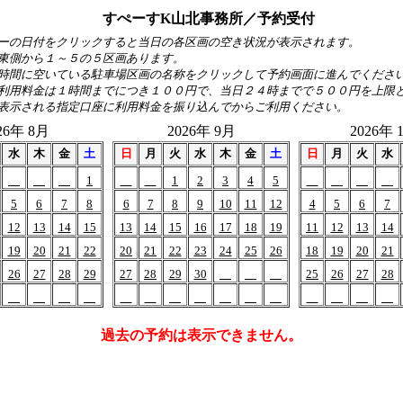
すぺーすK山北事務所／予約受付
ーの日付をクリックすると当日の各区画の空き状況が表示されます。
東側から１～５の５区画あります。
時間に空いている駐車場区画の名称をクリックして予約画面に進んでくださ
利用料金は１時間までにつき１００円で、当日２４時までで５００円を上限
表示される指定口座に利用料金を振り込んでからご利用ください。
26年 8月
2026年 9月
2026年 
水
木
金
土
日
月
火
水
木
金
土
日
月
火
水
1
1
2
3
4
5
5
6
7
8
6
7
8
9
10
11
12
4
5
6
7
12
13
14
15
13
14
15
16
17
18
19
11
12
13
14
19
20
21
22
20
21
22
23
24
25
26
18
19
20
21
26
27
28
29
27
28
29
30
25
26
27
28
過去の予約は表示できません。