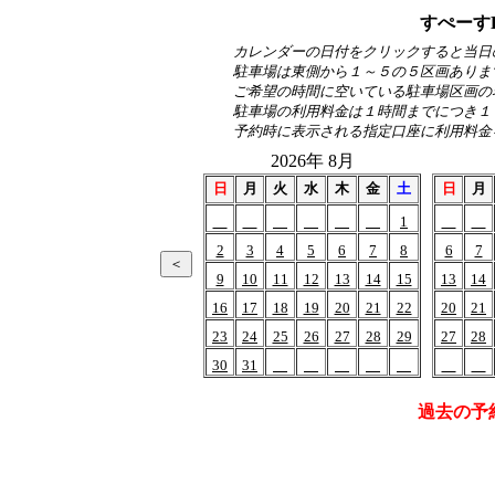
すぺーす
カレンダーの日付をクリックすると当日
駐車場は東側から１～５の５区画ありま
ご希望の時間に空いている駐車場区画の
駐車場の利用料金は１時間までにつき１
予約時に表示される指定口座に利用料金
2026年 8月
日
月
火
水
木
金
土
日
月
1
2
3
4
5
6
7
8
6
7
9
10
11
12
13
14
15
13
14
16
17
18
19
20
21
22
20
21
23
24
25
26
27
28
29
27
28
30
31
過去の予