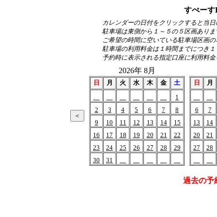
すぺーす
カレンダーの日付をクリックすると当日
駐車場は東側から１～５の５区画ありま
ご希望の時間に空いている駐車場区画の
駐車場の利用料金は１時間までにつき１
予約時に表示される指定口座に利用料金
2026年 8月
日
月
火
水
木
金
土
日
月
1
2
3
4
5
6
7
8
6
7
9
10
11
12
13
14
15
13
14
16
17
18
19
20
21
22
20
21
23
24
25
26
27
28
29
27
28
30
31
過去の予