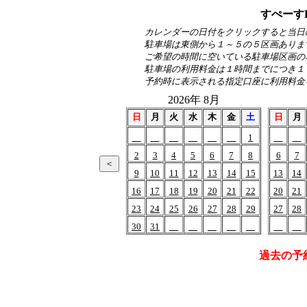
すぺーす
カレンダーの日付をクリックすると当日
駐車場は東側から１～５の５区画ありま
ご希望の時間に空いている駐車場区画の
駐車場の利用料金は１時間までにつき１
予約時に表示される指定口座に利用料金
2026年 8月
日
月
火
水
木
金
土
日
月
1
2
3
4
5
6
7
8
6
7
9
10
11
12
13
14
15
13
14
16
17
18
19
20
21
22
20
21
23
24
25
26
27
28
29
27
28
30
31
過去の予