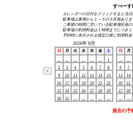
すぺーす
カレンダーの日付をクリックすると当日
駐車場は東側から１～５の５区画ありま
ご希望の時間に空いている駐車場区画の
駐車場の利用料金は１時間までにつき１
予約時に表示される指定口座に利用料金
2026年 8月
日
月
火
水
木
金
土
日
月
1
2
3
4
5
6
7
8
6
7
9
10
11
12
13
14
15
13
14
16
17
18
19
20
21
22
20
21
23
24
25
26
27
28
29
27
28
30
31
過去の予