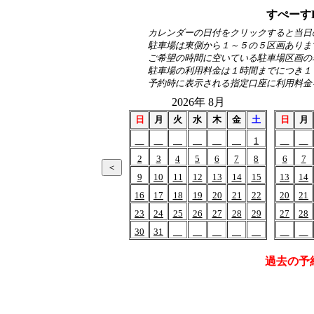
すぺーす
カレンダーの日付をクリックすると当日
駐車場は東側から１～５の５区画ありま
ご希望の時間に空いている駐車場区画の
駐車場の利用料金は１時間までにつき１
予約時に表示される指定口座に利用料金
2026年 8月
日
月
火
水
木
金
土
日
月
1
2
3
4
5
6
7
8
6
7
9
10
11
12
13
14
15
13
14
16
17
18
19
20
21
22
20
21
23
24
25
26
27
28
29
27
28
30
31
過去の予