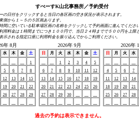
すぺーすK山北事務所／予約受付
ーの日付をクリックすると当日の各区画の空き状況が表示されます。
東側から１～５の５区画あります。
時間に空いている駐車場区画の名称をクリックして予約画面に進んでくださ
利用料金は１時間までにつき１００円で、当日２４時までで５００円を上限
表示される指定口座に利用料金を振り込んでからご利用ください。
26年 8月
2026年 9月
2026年 
水
木
金
土
日
月
火
水
木
金
土
日
月
火
水
1
1
2
3
4
5
5
6
7
8
6
7
8
9
10
11
12
4
5
6
7
12
13
14
15
13
14
15
16
17
18
19
11
12
13
14
19
20
21
22
20
21
22
23
24
25
26
18
19
20
21
26
27
28
29
27
28
29
30
25
26
27
28
過去の予約は表示できません。