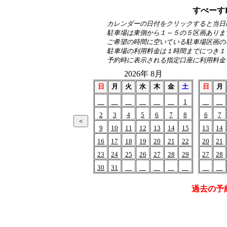
すぺーす
カレンダーの日付をクリックすると当日
駐車場は東側から１～５の５区画ありま
ご希望の時間に空いている駐車場区画の
駐車場の利用料金は１時間までにつき１
予約時に表示される指定口座に利用料金
2026年 8月
日
月
火
水
木
金
土
日
月
1
2
3
4
5
6
7
8
6
7
9
10
11
12
13
14
15
13
14
16
17
18
19
20
21
22
20
21
23
24
25
26
27
28
29
27
28
30
31
過去の予