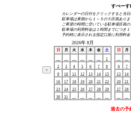
すぺーす
カレンダーの日付をクリックすると当日
駐車場は東側から１～５の５区画ありま
ご希望の時間に空いている駐車場区画の
駐車場の利用料金は１時間までにつき１
予約時に表示される指定口座に利用料金
2026年 8月
日
月
火
水
木
金
土
日
月
1
2
3
4
5
6
7
8
6
7
9
10
11
12
13
14
15
13
14
16
17
18
19
20
21
22
20
21
23
24
25
26
27
28
29
27
28
30
31
過去の予