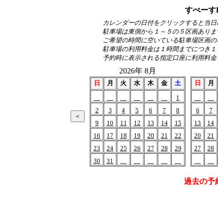
すぺーす
カレンダーの日付をクリックすると当日
駐車場は東側から１～５の５区画ありま
ご希望の時間に空いている駐車場区画の
駐車場の利用料金は１時間までにつき１
予約時に表示される指定口座に利用料金
2026年 8月
日
月
火
水
木
金
土
日
月
1
2
3
4
5
6
7
8
6
7
9
10
11
12
13
14
15
13
14
16
17
18
19
20
21
22
20
21
23
24
25
26
27
28
29
27
28
30
31
過去の予