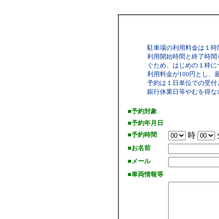
駐車場の利用料金は１時
利用開始時間と終了時間
ぐため、はじめの１枠につ
利用料金が100円とし、
予約は１日単位での受付
銀行休業日等やむを得な
■予約対象
■予約年月日
■予約時間
時
■お名前
■メール
■車両情報等