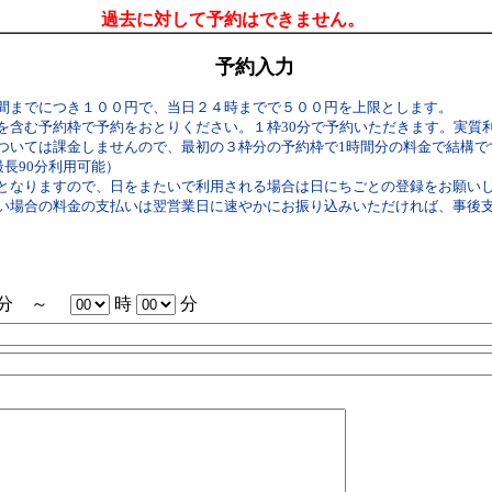
過去に対して予約はできません。
予約入力
間までにつき１００円で、当日２４時までで５００円を上限とします。
を含む予約枠で予約をおとりください。１枠30分で予約いただきます。実質
いては課金しませんので、最初の３枠分の予約枠で1時間分の料金で結構です。（
最長90分利用可能）
となりますので、日をまたいで利用される場合は日にちごとの登録をお願い
い場合の料金の支払いは翌営業日に速やかにお振り込みいただければ、事後
分 ～
時
分