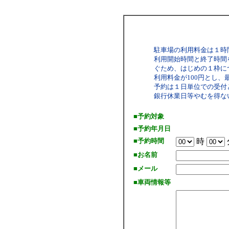
駐車場の利用料金は１時
利用開始時間と終了時間
ぐため、はじめの１枠につ
利用料金が100円とし、
予約は１日単位での受付
銀行休業日等やむを得な
■予約対象
■予約年月日
■予約時間
時
■お名前
■メール
■車両情報等