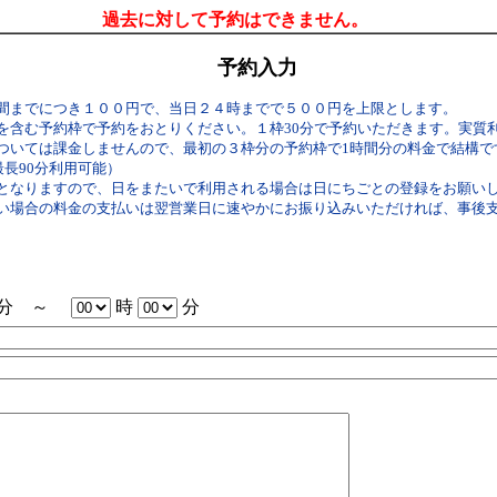
過去に対して予約はできません。
予約入力
間までにつき１００円で、当日２４時までで５００円を上限とします。
を含む予約枠で予約をおとりください。１枠30分で予約いただきます。実質
いては課金しませんので、最初の３枠分の予約枠で1時間分の料金で結構です。（
最長90分利用可能）
となりますので、日をまたいで利用される場合は日にちごとの登録をお願い
い場合の料金の支払いは翌営業日に速やかにお振り込みいただければ、事後
分 ～
時
分