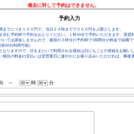
過去に対して予約はできません。
予約入力
間までにつき１００円で、当日２４時までで５００円を上限とします。
を含む予約枠で予約をおとりください。１枠30分で予約いただきます。実質
いては課金しませんので、最初の３枠分の予約枠で1時間分の料金で結構です。（
最長90分利用可能）
となりますので、日をまたいで利用される場合は日にちごとの登録をお願い
い場合の料金の支払いは翌営業日に速やかにお振り込みいただければ、事後
分 ～
時
分