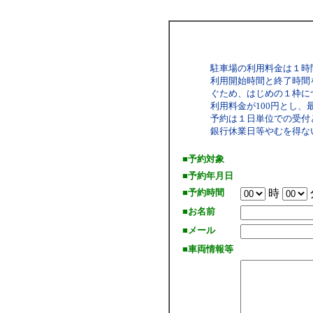
駐車場の利用料金は１時
利用開始時間と終了時間
ぐため、はじめの１枠につ
利用料金が100円とし、
予約は１日単位での受付
銀行休業日等やむを得な
■予約対象
■予約年月日
■予約時間
時
■お名前
■メール
■車両情報等