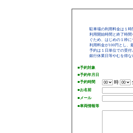
駐車場の利用料金は１時
利用開始時間と終了時間
ぐため、はじめの１枠につ
利用料金が100円とし、
予約は１日単位での受付
銀行休業日等やむを得な
■予約対象
■予約年月日
■予約時間
時
■お名前
■メール
■車両情報等