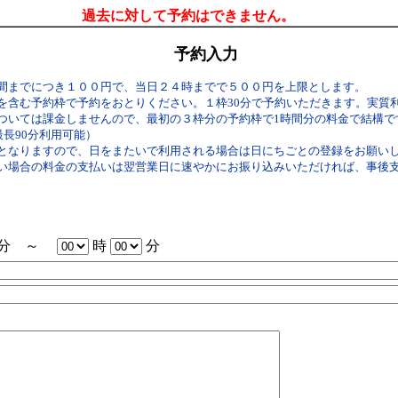
過去に対して予約はできません。
予約入力
間までにつき１００円で、当日２４時までで５００円を上限とします。
を含む予約枠で予約をおとりください。１枠30分で予約いただきます。実質
いては課金しませんので、最初の３枠分の予約枠で1時間分の料金で結構です。（
最長90分利用可能）
となりますので、日をまたいで利用される場合は日にちごとの登録をお願い
い場合の料金の支払いは翌営業日に速やかにお振り込みいただければ、事後
分 ～
時
分