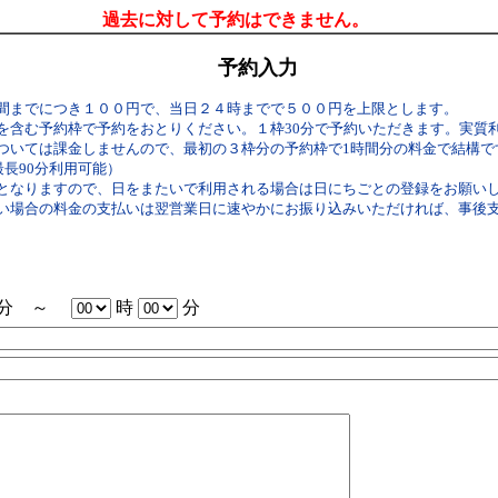
過去に対して予約はできません。
予約入力
間までにつき１００円で、当日２４時までで５００円を上限とします。
を含む予約枠で予約をおとりください。１枠30分で予約いただきます。実質
いては課金しませんので、最初の３枠分の予約枠で1時間分の料金で結構です。（
最長90分利用可能）
となりますので、日をまたいで利用される場合は日にちごとの登録をお願い
い場合の料金の支払いは翌営業日に速やかにお振り込みいただければ、事後
分 ～
時
分