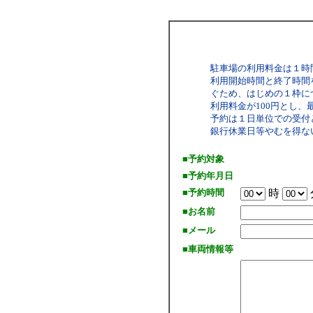
駐車場の利用料金は１時
利用開始時間と終了時間
ぐため、はじめの１枠につ
利用料金が100円とし、
予約は１日単位での受付
銀行休業日等やむを得な
■予約対象
■予約年月日
■予約時間
時
■お名前
■メール
■車両情報等