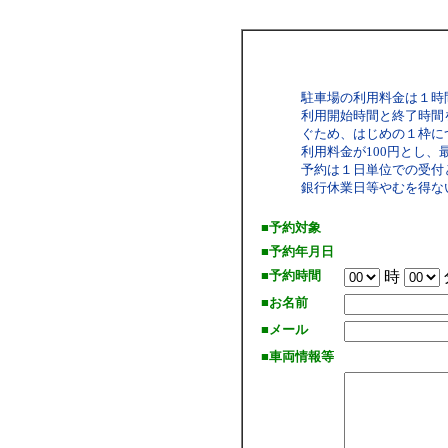
駐車場の利用料金は１時
利用開始時間と終了時間
ぐため、はじめの１枠につ
利用料金が100円とし、
予約は１日単位での受付
銀行休業日等やむを得な
■予約対象
■予約年月日
■予約時間
時
■お名前
■メール
■車両情報等