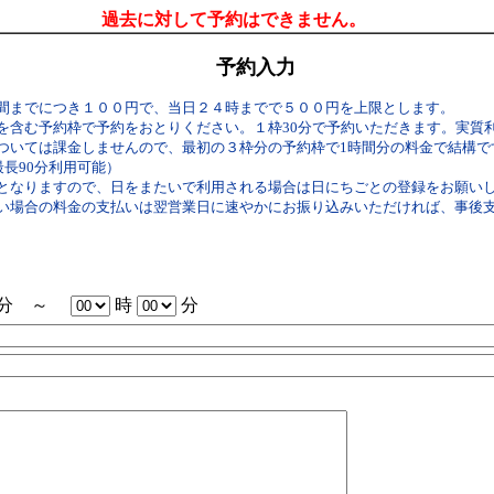
過去に対して予約はできません。
予約入力
間までにつき１００円で、当日２４時までで５００円を上限とします。
を含む予約枠で予約をおとりください。１枠30分で予約いただきます。実質
いては課金しませんので、最初の３枠分の予約枠で1時間分の料金で結構です。（
最長90分利用可能）
となりますので、日をまたいで利用される場合は日にちごとの登録をお願い
い場合の料金の支払いは翌営業日に速やかにお振り込みいただければ、事後
分 ～
時
分